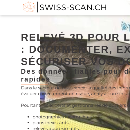
RELEVÉ 3D POUR 
: DOCUMENTER, E
SÉCURISER VOS D
Des données fiables pour d
rapides
Dans le secteur de l’assurance, la qualité des infor
évaluer correctement un risque, analyser un sinis
Pourtant, les experts et gestionnaires de dossiers do
photographies incomplètes ;
plans inexistants ;
relevés approximatifs ;