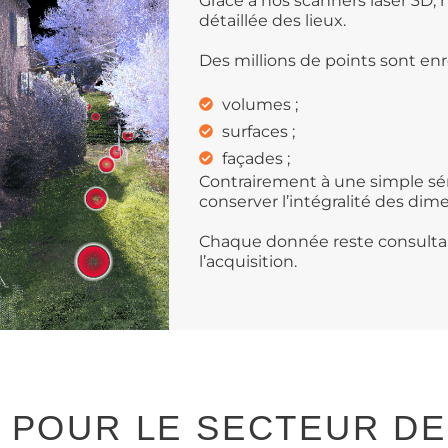
Grâce à nos scanners laser 3D
détaillée des lieux.
Des millions de points sont en
volumes ;
surfaces ;
façades ;
Contrairement à une simple sér
conserver l’intégralité des di
Chaque donnée reste consulta
l’acquisition.
 POUR LE SECTEUR D