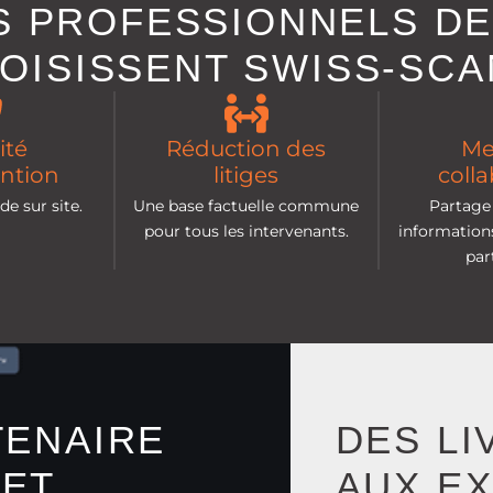
S PROFESSIONNELS DE
OISISSENT SWISS-SCA
ité
Réduction des
Me
ention
litiges
coll
de sur site.
Une base factuelle commune
Partage 
pour tous les intervenants.
informations
par
TENAIRE
DES LI
 ET
AUX E