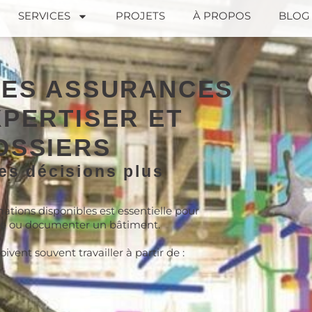
SERVICES
PROJETS
À PROPOS
BLOG
LES ASSURANCES
XPERTISER ET
OSSIERS
es décisions plus
mations disponibles est essentielle pour
tre ou documenter un bâtiment.
ivent souvent travailler à partir de :