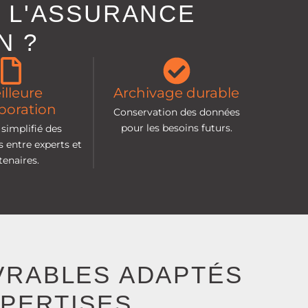
 L'ASSURANCE
N ?
illeure
Archivage durable
aboration
Conservation des données
pour les besoins futurs.
simplifié des
 entre experts et
tenaires.
VRABLES ADAPTÉS
XPERTISES