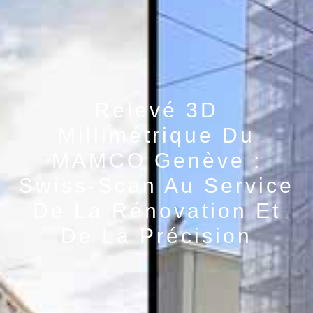
Relevé 3D
Millimétrique Du
MAMCO Genève :
Swiss-Scan Au Service
De La Rénovation Et
De La Précision