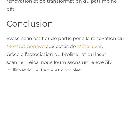
rénovation et de transformation du patrimoine
bâti.
Conclusion
Swiss-scan est fier de participer à la rénovation du
MAMCO Genève
aux côtés de
Métallover
.
Grâce à l’association du Proliner et du laser
scanner Leica, nous fournissons un relevé 3D
millimétrique, fiable et complet.
Partager:
Plus D'articles:
Le Parcours Atypique Des
Professionnels Du Relevé Et De La
Topographie