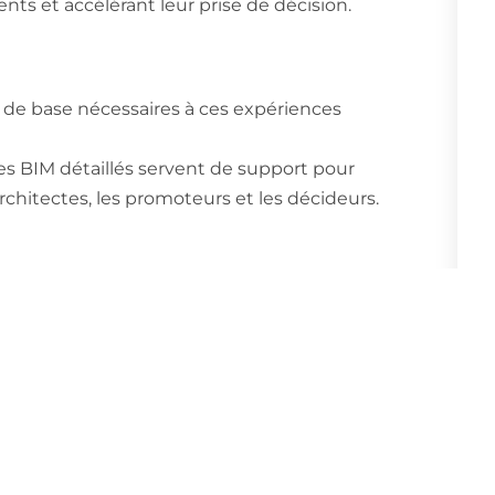
ients et accélérant leur prise de décision.
 de base nécessaires à ces expériences
es BIM détaillés servent de support pour
 architectes, les promoteurs et les décideurs.
BIM : Comment Les CFF Accélèrent La Transformation Numérique Du Rail En Suisse
Swiss-Scan Célèbre S