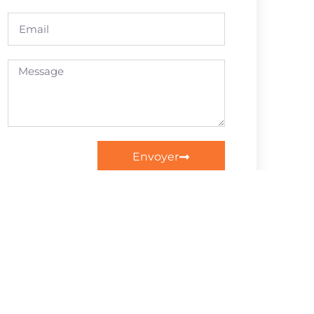
Envoyer
Suivante
on 1000ᵉ Relevé 3D En Suisse Romande