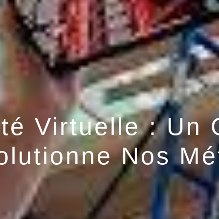
té Virtuelle : Un 
olutionne Nos Mét