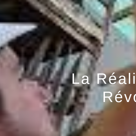
La Réali
Rév